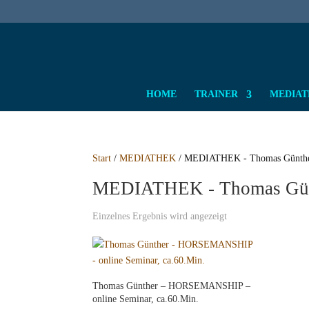
HOME
TRAINER
MEDIATH
Start
/
MEDIATHEK
/ MEDIATHEK - Thomas Günth
MEDIATHEK - Thomas Gü
Einzelnes Ergebnis wird angezeigt
Thomas Günther – HORSEMANSHIP –
online Seminar, ca.60.Min.