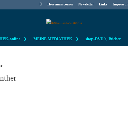
Horsemenscorner
Newsletter
Links
Impressu
EK-online
MEINE MEDIATHEK
shop-DVD´s, Bücher
er
nther