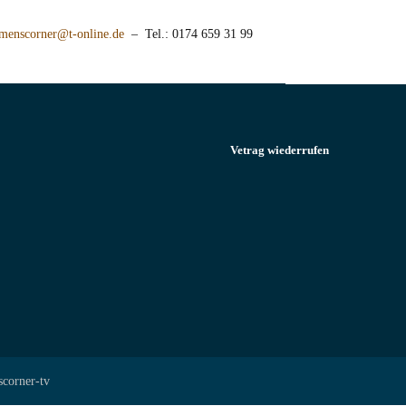
menscorner@t-online.de
– Tel.: 0174 659 31 99
Vetrag wiederrufen
scorner-tv