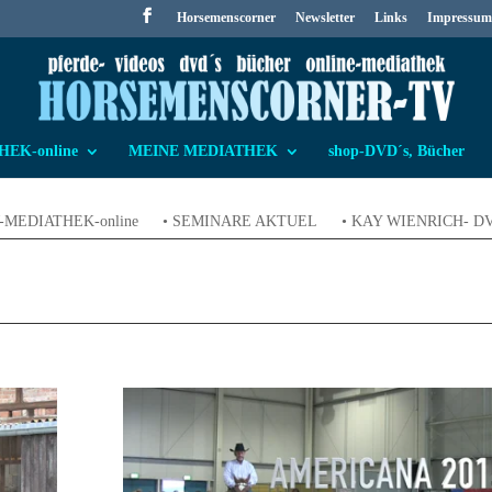
Horsemenscorner
Newsletter
Links
Impressum
EK-online
MEINE MEDIATHEK
shop-DVD´s, Bücher
W-MEDIATHEK-online
• SEMINARE AKTUEL
• KAY WIENRICH- D