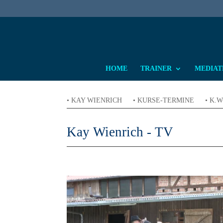
HOME
TRAINER
MEDIATH
• KAY WIENRICH
• KURSE-TERMINE
• K.
Kay Wienrich - TV