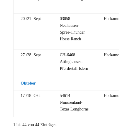
20./21. Sept.
03058
Hackamore
Neuhausen-
Spree-Thunder
Horse Ranch
27./28. Sept.
CH-6468
Hackamore
Attinghausen-
Pferdestall Islern
Oktober
17./18. Okt.
54614
Hackamore
Nimsreuland-
Texas Longhorns
1 bis 44 von 44 Einträgen