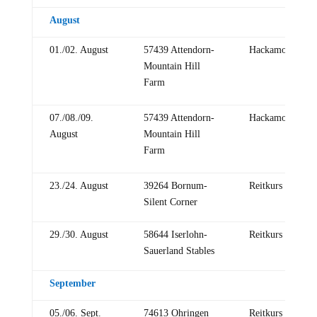
August
01./02. August
57439 Attendorn-
Hackamore
Mountain Hill
Farm
07./08./09.
57439 Attendorn-
Hackamore
August
Mountain Hill
Farm
23./24. August
39264 Bornum-
Reitkurs
Silent Corner
29./30. August
58644 Iserlohn-
Reitkurs
Sauerland Stables
September
05./06. Sept.
74613 Ohringen
Reitkurs