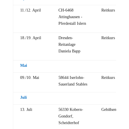
11./12. April
CH-6468
Reitkurs
Attinghausen -
Pferdestall Islern
18./19. April
Dresden-
Reitkurs
Reitanlage
Daniela Bapp
Mai
09./10. Mai
58644 Iserlohn-
Reitkurs
Sauerland Stables
Juli
13. Juli
56330 Kobern-
Gebißseminar
Gondorf,
Scheidterhof