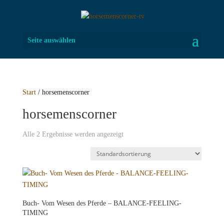
Seite auswählen
Start
/ horsemenscorner
horsemenscorner
Alle 2 Ergebnisse werden angezeigt
Buch- Vom Wesen des Pferde – BALANCE-FEELING-
TIMING