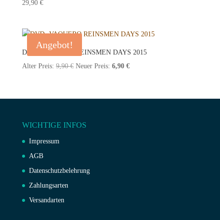
29,90
€
Angebot!
DVD- VAQUERO REINSMEN DAYS 2015
Ursprünglicher
Aktueller
Alter Preis:
9,90
€
Neuer Preis:
6,90
€
Preis
Preis
war:
ist:
9,90 €
6,90 €.
WICHTIGE INFOS
Impressum
AGB
Datenschutzbelehrung
Zahlungsarten
Versandarten