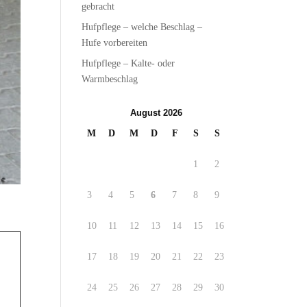
gebracht
Hufpflege – welche Beschlag –
Hufe vorbereiten
Hufpflege – Kalte- oder
Warmbeschlag
August 2026
M
D
M
D
F
S
S
1
2
3
4
5
6
7
8
9
10
11
12
13
14
15
16
17
18
19
20
21
22
23
24
25
26
27
28
29
30