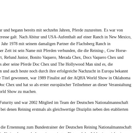
hr und begann bereits mit sechzehn Jahren, Pferde zuzureiten. Es war von
teresse galt. Nach Abitur und USA-Aufenthalt auf einer Ranch in New Mexico,
im Jahr 1978 mit seinem damaligen Partner die Flachsberg Ranch in
r Zeit ist sein Name mit Pferden verbunden, die die Reining-, Cow Horse-
ert, Refund Junior, Bonito Vaquero, Merada Chex, Docs Vaquero Chex und
rs aber seine Pferde Doc Chex und The Hollywood Man sind es, die
en und auch heute noch durch ihre erfolgreiche Nachzucht in Europa bekannt
nale Titel gewonnen, war 1989 Finalist auf der AQHA World Show in Oklahoma
 Chex und hat so als erster europäischer Teilnehmer an dieser Veranstaltung
 World Show zu machen.
Futurity und war 2002 Mitglied im Team der Deutschen Nationalmannschaft
, bei denen Reining erstmals als gleichwertige Disziplin neben den etablierten
5 die Ernennung zum Bundestrainer der Deutschen Reining Nationalmannschaft