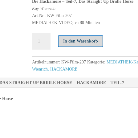
Die Hackamore – Teil-7, Das Straight Up Bridle Horse
Kay Wienrich
Art.Nr.: KW-Film-207
MEDIATHEK-VIDEO, ca.80 Minuten
Die
A
In den Warenkorb
Hackamore
l
–
t
Teil
e
Artikelnummer:
KW-Film-207
Kategorie:
MEDIATHEK-Ka
7,
r
Wienrich, HACKAMORE
Das
n
Straight
a
DAS STRAIGHT UP BRIDLE HORSE – HACKAMORE – TEIL-7
Up
t
Bridle
i
e Horse
Horse,
v
ca.
e
81
:
Minuten
Menge