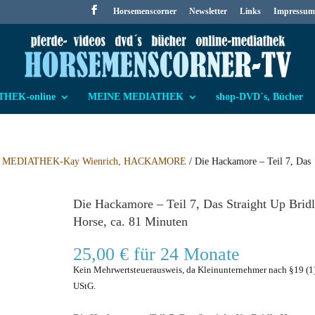
Horsemenscorner
Newsletter
Links
Impressum
HEK-online
MEINE MEDIATHEK
shop-DVD´s, Bücher
/
MEDIATHEK-Kay Wienrich, HACKAMORE
/ Die Hackamore – Teil 7, Das
Die Hackamore – Teil 7, Das Straight Up Brid
Horse, ca. 81 Minuten
25,00
€
für 24 Monate
Kein Mehrwertsteuerausweis, da Kleinunternehmer nach §19 (1
UStG.