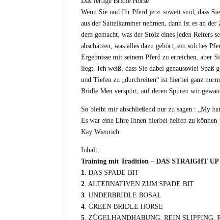
Das fertige Bridle Horse
Wenn Sie und Ihr Pferd jetzt soweit sind, dass Sie
aus der Sattelkammer nehmen, dann ist es an der Z
dem gemacht, was der Stolz eines jeden Reiters s
abschätzen, was alles dazu gehört, ein solches Pf
Ergebnisse mit seinem Pferd zu erreichen, aber Si
liegt. Ich weiß, dass Sie dabei genausoviel Spaß 
und Tiefen zu „durchreiten“ ist hierbei ganz norm
Bridle Men verspürt, auf deren Spuren wir gewand
So bleibt mir abschließend nur zu sagen : „My hat 
Es war eine Ehre Ihnen hierbei helfen zu können 
Kay Wienrich
Inhalt:
Training mit Tradition – DAS STRAIGHT 
1.
DAS SPADE BIT
2
. ALTERNATIVEN ZUM SPADE BIT
3
. UNDERBRIDLE BOSAL
4
. GREEN BRIDLE HORSE
5
. ZÜGELHANDHABUNG, REIN SLIPPING, 