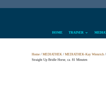
HOME
TRAINER
MEDIAT
Home
/
MEDIATHEK
/
MEDIATHEK-Kay Wienrich
Straight Up Bridle Horse, ca. 81 Minuten