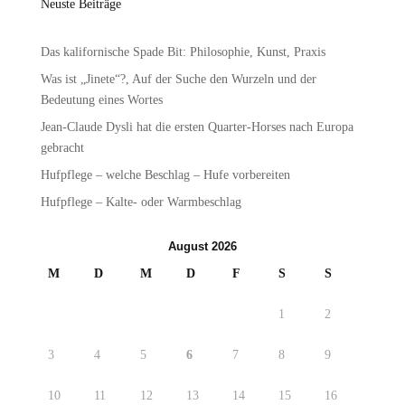
Neuste Beiträge
Das kalifornische Spade Bit: Philosophie, Kunst, Praxis
Was ist „Jinete“?, Auf der Suche den Wurzeln und der
Bedeutung eines Wortes
Jean-Claude Dysli hat die ersten Quarter-Horses nach Europa
gebracht
Hufpflege – welche Beschlag – Hufe vorbereiten
Hufpflege – Kalte- oder Warmbeschlag
August 2026
M
D
M
D
F
S
S
1
2
3
4
5
6
7
8
9
10
11
12
13
14
15
16