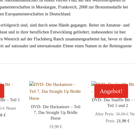
ie Nationalmannschaft zu einem vierten Platz auf den Weltreiterspielen in
ameisterschaften in Mooslargue, Frankreich, 2008 zur Bronzemedaille bei
en Europameisterschaften in Deutschland.
t erfolgreich sind, sind durch seine Hände gegangen. Reiter im Amateur- und
sst und in ihrer beruflichen Entwicklung gefördert; insbesondere ist hier
n Wienrich auf der Flachsberg Ranch zusammengearbeitet hat, bevor er diese
it auf nationaler und internationaler Ebene einen Namen in der Reiningszene
Angebot!
Bit – Teil 1
DVD- Das Snaffle Bit – 
Teil 1 und 2
DVD- Die Hackamore – Teil
Ursprünglicher
90
€
Neuer
7, Das Straight Up Bridle
Ur
Alter Preis:
39,90
€
Ne
Aktueller
Preis
90
€
Horse
Akt
Pre
Preis:
21,90
€
Preis
war:
19,90
€
Pre
wa
ist:
19,90 €
ist:
39