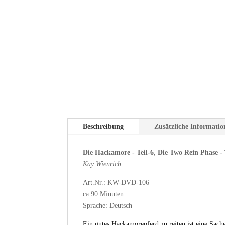
Beschreibung
Zusätzliche Informati
Die Hackamore - Teil-6, Die Two Rein Phase - 
Kay Wienrich
Art.Nr.: KW-DVD-106
ca.90 Minuten
Sprache: Deutsch
Ein gutes Hackamorepferd zu reiten ist eine Sache