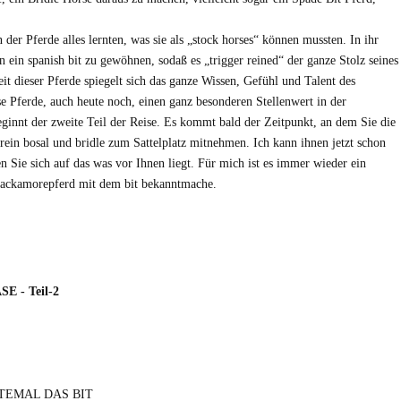
.
er Pferde alles lernten, was sie als „stock horses“ können mussten. In ihr
ein spanish bit zu gewöhnen, sodaß es „trigger reined“ der ganze Stolz seines
eit dieser Pferde spiegelt sich das ganze Wissen, Gefühl und Talent des
e Pferde, auch heute noch, einen ganz besonderen Stellenwert in der
ginnt der zweite Teil der Reise. Es kommt bald der Zeitpunkt, an dem Sie die
in bosal und bridle zum Sattelplatz mitnehmen. Ich kann ihnen jetzt schon
 Sie sich auf das was vor Ihnen liegt. Für mich ist es immer wieder ein
 Hackamorepferd mit dem bit bekanntmache.
E - Teil-2
TEMAL DAS BIT