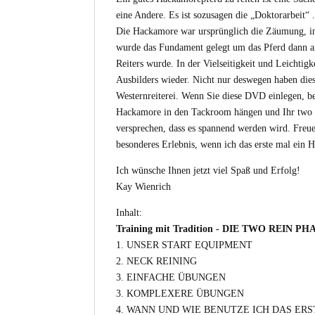
eine Andere. Es ist sozusagen die „Doktorarbeit“ 
Die Hackamore war ursprünglich die Zäumung, in d
wurde das Fundament gelegt um das Pferd dann an 
Reiters wurde. In der Vielseitigkeit und Leichtigk
Ausbilders wieder. Nicht nur deswegen haben dies
Westernreiterei. Wenn Sie diese DVD einlegen, be
Hackamore in den Tackroom hängen und Ihr two re
versprechen, dass es spannend werden wird. Freuen
besonderes Erlebnis, wenn ich das erste mal ein
Ich wünsche Ihnen jetzt viel Spaß und Erfolg!
Kay Wienrich
Inhalt:
Training mit Tradition - DIE TWO REIN PHAS
1. UNSER START EQUIPMENT
2. NECK REINING
3. EINFACHE ÜBUNGEN
3. KOMPLEXERE ÜBUNGEN
4. WANN UND WIE BENUTZE ICH DAS ERS