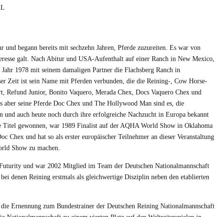
AL
hr und begann bereits mit sechzehn Jahren, Pferde zuzureiten. Es war von
teresse galt. Nach Abitur und USA-Aufenthalt auf einer Ranch in New Mexico,
im Jahr 1978 mit seinem damaligen Partner die Flachsberg Ranch in
r Zeit ist sein Name mit Pferden verbunden, die die Reining-, Cow Horse-
ert, Refund Junior, Bonito Vaquero, Merada Chex, Docs Vaquero Chex und
rs aber seine Pferde Doc Chex und The Hollywood Man sind es, die
en und auch heute noch durch ihre erfolgreiche Nachzucht in Europa bekannt
nale Titel gewonnen, war 1989 Finalist auf der AQHA World Show in Oklahoma
 Chex und hat so als erster europäischer Teilnehmer an dieser Veranstaltung
 World Show zu machen.
Futurity und war 2002 Mitglied im Team der Deutschen Nationalmannschaft
, bei denen Reining erstmals als gleichwertige Disziplin neben den etablierten
5 die Ernennung zum Bundestrainer der Deutschen Reining Nationalmannschaft