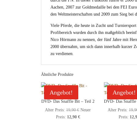
durch die FN. In dieser Funktion führte er 2006 d
Aachen, 2007 zur Goldmedaille bei den FEI Europ
den Weltmeisterschaften und 2009 zum Sieg bei d
Viele Pferde, die heute in Zucht und Turnierspor
Profibereich wurden durch ihn maßgeblich beeinflu
Nico Hörmann zu nennen, der fünf Jahre mit Herr
2000 übernahm, um sich dann innerhalb kurzer Ze
zu verdienen.
Ähnliche Produkte
Angebot!
Angebot!
DVD- Das Snaffle Bit – Teil 2
DVD- Das Snaffle 
Ursprünglicher
Alter Preis:
19,90
€
Neuer
Alter Preis:
19,
Aktueller
Preis
Preis:
12,90
€
Preis:
12,
Preis
war:
ist:
19,90 €