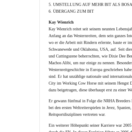
5. UMSTELLUNG AUF MEHR BIT ALS BOS
6. ÜBERGANG ZUM BIT
Kay Wienrich
Kay Wienrich reitet seit seinem neunten Lebensja
Anfang an das Westernreiten, dem sein ganzes In
wo er die Arbeit mit Rindern erlernte, baute er 
Schwanewede und Oklahoma, USA, auf. Seit diese
und Cuttingszene beherrschten, wie Dixie Dee B
Machos Alibi, um nur einige zu nennen. Besonde
Westernreitgeschichte in Europa geschrieben hab
sind. Er hat unzählige nationale und internatio
City im Working Cow Horse mit seinem Hengst Doc
dazu beigetragen, diese überhaupt erst zu einer
Er gewann fünfmal in Folge die NRHA Breeders 
bei den ersten Weltreiterspielen in Jerez, Spanien
Reitsportdisziplinen vertreten war.
Ein weiterer Höhepunkt seiner Karriere war 200