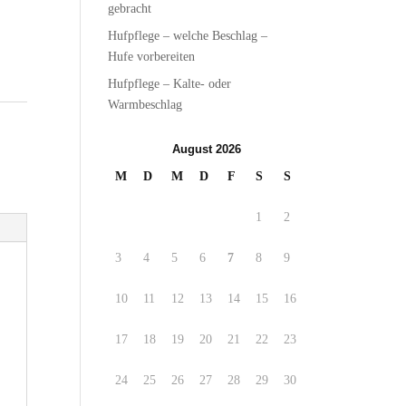
gebracht
Hufpflege – welche Beschlag –
Hufe vorbereiten
Hufpflege – Kalte- oder
Warmbeschlag
August 2026
M
D
M
D
F
S
S
1
2
3
4
5
6
7
8
9
10
11
12
13
14
15
16
17
18
19
20
21
22
23
24
25
26
27
28
29
30