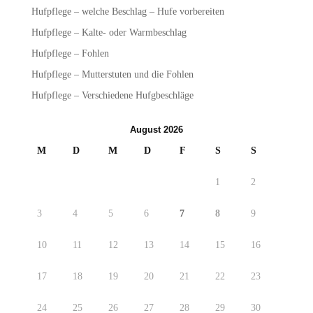
Hufpflege – welche Beschlag – Hufe vorbereiten
Hufpflege – Kalte- oder Warmbeschlag
Hufpflege – Fohlen
Hufpflege – Mutterstuten und die Fohlen
Hufpflege – Verschiedene Hufgbeschläge
August 2026
M
D
M
D
F
S
S
1
2
3
4
5
6
7
8
9
10
11
12
13
14
15
16
17
18
19
20
21
22
23
24
25
26
27
28
29
30