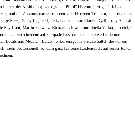
en Phasen der Ausbildung, vom „rohen Pferd“ bis zum "fertigen" Reined
sen, und die Zusammenarbeit mit den verschiedenen Trainern, kam er an das
George Rose, Bobby Ingersoll, Felix Guitron, Jean Claude Dysli, Tony Amaral
wie Ray Hunt, Martin Schwarz, Richard Caldwell und Sheila Varian, um einige
mmelte er verschiedene antike Spade Bits, die heute eine wertvolle und
auch Bosals und Mecaten. Leider fehlen einige historische Sättel, die vor ein
icht mehr professionell, sondern ganz für seine Leidenschaft auf seiner Ranch
zeichnen.