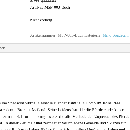
Mino Spadacini
Art.Nr.: MSP-003-Buch
Nicht vorrätig
Artikelnummer:
MSP-003-Buch
Kategorie:
Mino Spadacini
onen
ino Spadacini wurde in einer Mailänder Familie in Como im Jahre 1944
Accademia Brera in Mailand. Seine Leidenschaft für die Pferde entdeckte er
hren nach Kalifornien bringt, wo er die alte Methode der Vaqueros , des Pferde
rd. In dieser Zeit malt und zeichnet er verschiedene Gemälde und Skizzen für
nio und Buckaroo Leben. Er beteiligte sich in vollem Umfang am Leben und