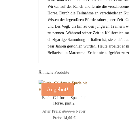
Wirken auf der Ranch und lernte die verschieden
Horse. Durch die Teilnahme an verschiedenen Kur
Wissen der legendären Pferdetrainer jener Zeit: 
und Les Vogt, bis hin zu den jüngeren Trainern 
zu nennen. Während seiner Zeit in Kalifornien sa
einzigartige Sammlung in Italien ist, sie enthält 
paar Jahren gestohlen wurden. Heute arbeitet er n
Bellavista in Maremma. Er hat nie aufgehört zu 
Ähnliche Produkte
Angebot!
Buch- California Spade bit
Horse, part 2
Ursprünglicher
Alter Preis:
28,00
€
Neuer
Aktueller
Preis
Preis:
14,00
€
Preis
war: