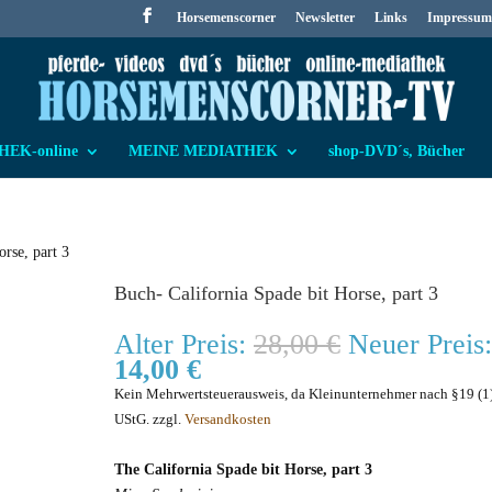
Horsemenscorner
Newsletter
Links
Impressum
EK-online
MEINE MEDIATHEK
shop-DVD´s, Bücher
orse, part 3
Buch- California Spade bit Horse, part 3
Ursprünglic
Alter Preis:
28,00
€
Neuer Preis:
Aktueller
Preis
14,00
€
Preis
war:
Kein Mehrwertsteuerausweis, da Kleinunternehmer nach §19 (1
ist:
28,00 €
UStG.
zzgl.
Versandkosten
14,00 €.
The California Spade bit Horse, part 3