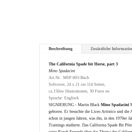
Beschreibung
Zusätzliche Informati
The California Spade bit Horse, part 3
Mino Spadacini
Art.Nr.: MSP-003-Buch
Softcover, 24 x 21 cm
114 Seiten,
ca.150sw Illustrationen, 30 Fotos sw
Sprache: Englisch
SIGNIERUNG - Martin Black
Mino Spadacini
M
geboren. Er besuchte die Liceo Artistico und die 
schon in jungen Jahren, was ihn, in den 1970er Ja
Trainings studierte. Das California Spade Bit Pfe
seine Ranch Freunde über das Thema des Califor